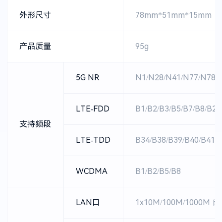
外形尺寸
78mm*51mm*15mm
产品质量
95g
5G NR
N1/N28/N41/N77/N78/
LTE-FDD
B1/B2/B3/B5/B7/B8/B20
支持频段
LTE-TDD
B34/B38/B39/B40/B41
WCDMA
B1/B2/B5/B8
LAN口
1x10M/100M/1000