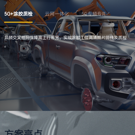
5G+涂胶质检
云网一体化
5G专频专用
异频交叉组网保障高上行带宽，实现涂胶工位高清图片回传及质检
。
方案亮点