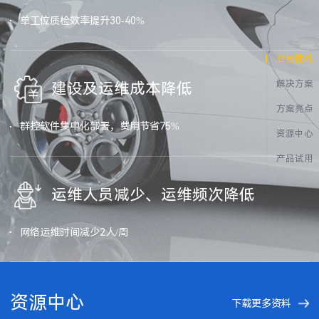
单工位质检效率提升30-40%
业务挑战
解决方案
建设及运维成本降低
方案亮点
群控软件集中化部署，费用节省75%
资源中心
产品试用
运维人员减少、运维频次降低
网络运维时间减少2人/周
资源中心
下载更多资料